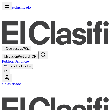
elclasificado
¿Qué buscas?
Kia
Ubicación
Portland, OR
Publicar Anuncio
Estados Unidos
ES
elclasificado