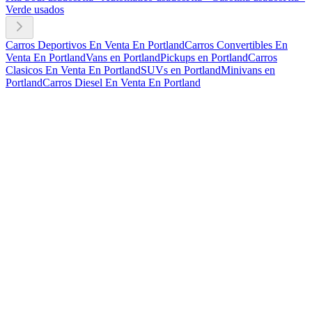
Verde usados
Carros Deportivos En Venta En Portland
Carros Convertibles En
Venta En Portland
Vans en Portland
Pickups en Portland
Carros
Clasicos En Venta En Portland
SUVs en Portland
Minivans en
Portland
Carros Diesel En Venta En Portland