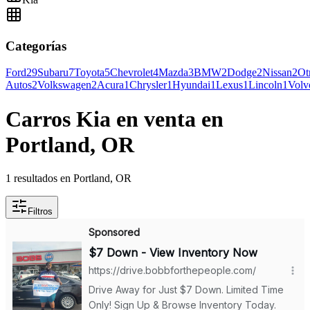
Categorías
Ford
29
Subaru
7
Toyota
5
Chevrolet
4
Mazda
3
BMW
2
Dodge
2
Nissan
2
Ot
Autos
2
Volkswagen
2
Acura
1
Chrysler
1
Hyundai
1
Lexus
1
Lincoln
1
Volv
Carros Kia en venta en
Portland, OR
1 resultados en Portland, OR
Filtros