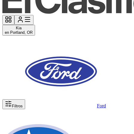
Kia
en Portland, OR
Ford
Filtros