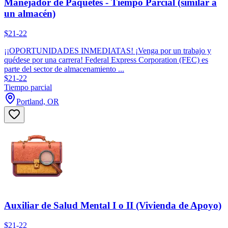
Manejador de Paquetes - Tiempo Parcial (similar a
un almacén)
$21-22
¡¡OPORTUNIDADES INMEDIATAS! ¡Venga por un trabajo y
quédese por una carrera! Federal Express Corporation (FEC) es
parte del sector de almacenamiento ...
$21-22
Tiempo parcial
Portland, OR
Auxiliar de Salud Mental I o II (Vivienda de Apoyo)
$21-22