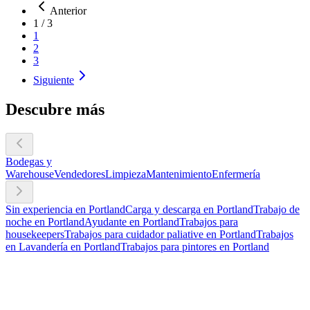
Anterior
1
/
3
1
2
3
Siguiente
Descubre más
Bodegas y
Warehouse
Vendedores
Limpieza
Mantenimiento
Enfermería
Sin experiencia en Portland
Carga y descarga en Portland
Trabajo de
noche en Portland
Ayudante en Portland
Trabajos para
housekeepers
Trabajos para cuidador paliative en Portland
Trabajos
en Lavandería en Portland
Trabajos para pintores en Portland