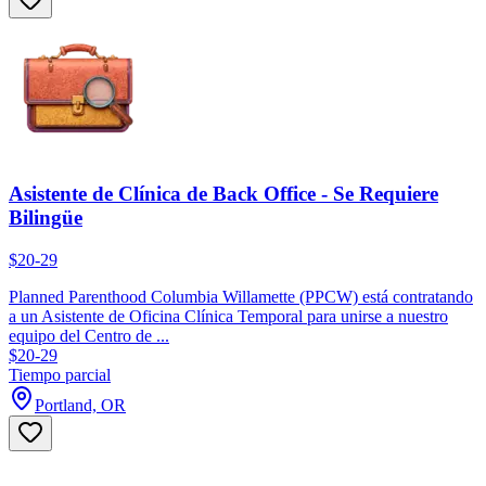
Asistente de Clínica de Back Office - Se Requiere
Bilingüe
$20-29
Planned Parenthood Columbia Willamette (PPCW) está contratando
a un Asistente de Oficina Clínica Temporal para unirse a nuestro
equipo del Centro de ...
$20-29
Tiempo parcial
Portland, OR