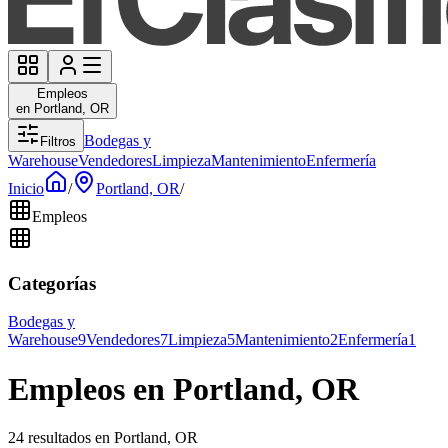
Empleos
en Portland, OR
Bodegas y
Filtros
Warehouse
Vendedores
Limpieza
Mantenimiento
Enfermería
Inicio
/
Portland, OR
/
Empleos
Categorías
Bodegas y
Warehouse
9
Vendedores
7
Limpieza
5
Mantenimiento
2
Enfermería
1
Empleos en Portland, OR
24 resultados en Portland, OR