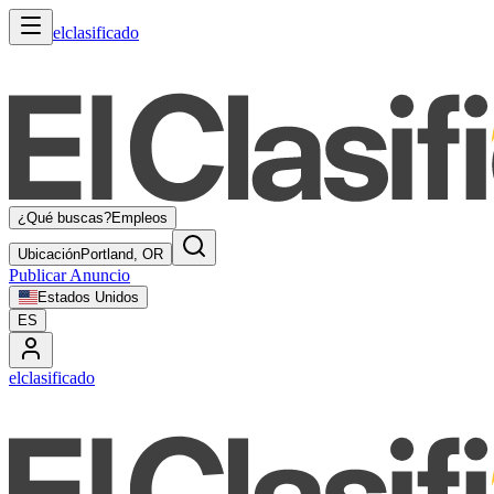
elclasificado
¿Qué buscas?
Empleos
Ubicación
Portland, OR
Publicar Anuncio
Estados Unidos
ES
elclasificado