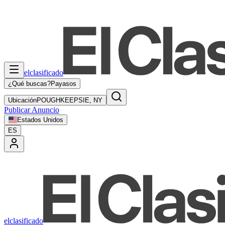
elclasificado
¿Qué buscas?
Payasos
Ubicación
POUGHKEEPSIE, NY
Publicar Anuncio
Estados Unidos
ES
elclasificado