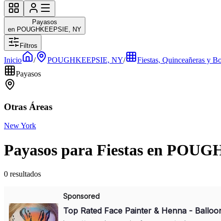
Payasos
en POUGHKEEPSIE, NY
Filtros
Inicio
/
POUGHKEEPSIE, NY
/
Fiestas, Quinceañeras y B
Payasos
Otras Áreas
New York
Payasos para Fiestas en POU
0 resultados