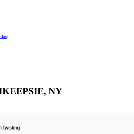
odas
/
GHKEEPSIE, NY