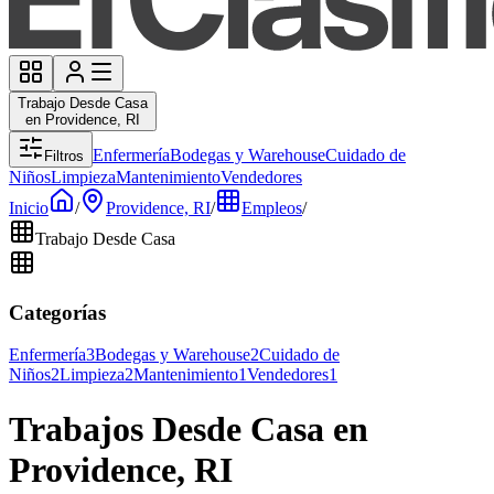
Trabajo Desde Casa
en Providence, RI
Enfermería
Bodegas y Warehouse
Cuidado de
Filtros
Niños
Limpieza
Mantenimiento
Vendedores
Inicio
/
Providence, RI
/
Empleos
/
Trabajo Desde Casa
Categorías
Enfermería
3
Bodegas y Warehouse
2
Cuidado de
Niños
2
Limpieza
2
Mantenimiento
1
Vendedores
1
Trabajos Desde Casa en
Providence, RI