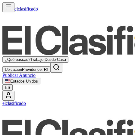
elclasificado
¿Qué buscas?
Trabajo Desde Casa
Ubicación
Providence, RI
Publicar Anuncio
Estados Unidos
ES
elclasificado