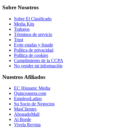
Sobre Nosotros
Sobre El Clasificado
Media Kits
Trabajos
Términos de servicio
Trust
Evite estafas y fraude
Política de privacidad
Política de cookies
Cumplimiento de la CCPA
No vender mi información
Nuestros Afiliados
EC Hispanic Media
Quinceanera.com
EmpleosLatino
Su Socio de Negocios
MasClientes
AbogadoMall
Al Borde
Vivela Revista