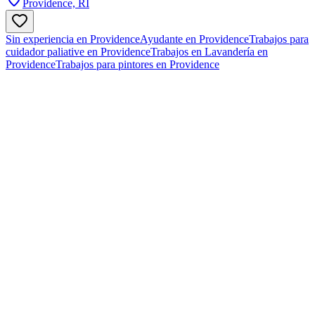
Providence, RI
Sin experiencia en Providence
Ayudante en Providence
Trabajos para
cuidador paliative en Providence
Trabajos en Lavandería en
Providence
Trabajos para pintores en Providence