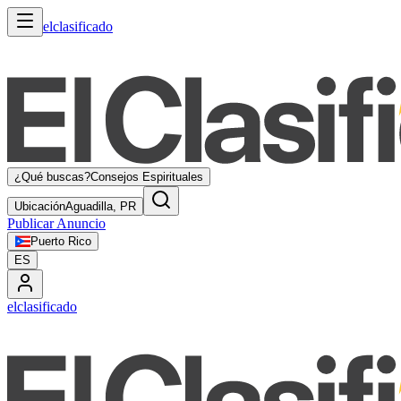
elclasificado
¿Qué buscas?
Consejos Espirituales
Ubicación
Aguadilla, PR
Publicar Anuncio
Puerto Rico
ES
elclasificado