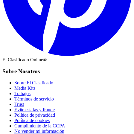
El Clasificado Online®
Sobre Nosotros
Sobre El Clasificado
Media Kits
Trabajos
Términos de servicio
Trust
Evite estafas y fraude
Política de privacidad
Política de cookies
Cumplimiento de la CCPA
No vender mi información