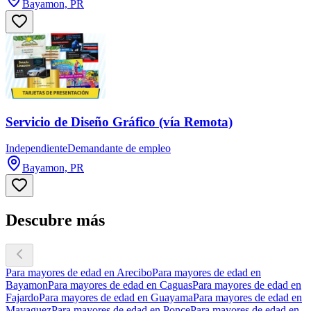
Bayamon, PR
Servicio de Diseño Gráfico (vía Remota)
Independiente
Demandante de empleo
Bayamon, PR
Descubre más
Para mayores de edad en Arecibo
Para mayores de edad en
Bayamon
Para mayores de edad en Caguas
Para mayores de edad en
Fajardo
Para mayores de edad en Guayama
Para mayores de edad en
Mayaguez
Para mayores de edad en Ponce
Para mayores de edad en