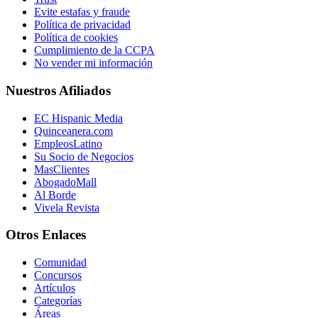
Evite estafas y fraude
Política de privacidad
Política de cookies
Cumplimiento de la CCPA
No vender mi información
Nuestros Afiliados
EC Hispanic Media
Quinceanera.com
EmpleosLatino
Su Socio de Negocios
MasClientes
AbogadoMall
Al Borde
Vivela Revista
Otros Enlaces
Comunidad
Concursos
Artículos
Categorías
Áreas