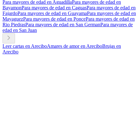
Para mayores de edad en Aguadilla
Para mayores de edad en
Bayamon
Para mayores de edad en Caguas
Para mayores de edad en
Fajardo
Para mayores de edad en Guayama
Para mayores de edad en
Mayaguez
Para mayores de edad en Ponce
Para mayores de edad en
Rio Piedras
Para mayores de edad en San German
Para mayores de
edad en San Juan
Leer cartas en Arecibo
Amares de amor en Arecibo
Brujas en
Arecibo