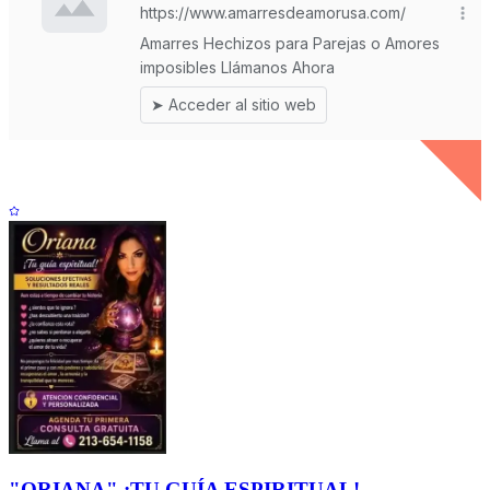
"ORIANA" ¡TU GUÍA ESPIRITUAL!