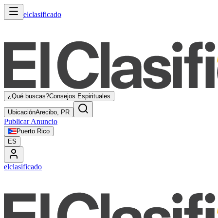
elclasificado
¿Qué buscas?
Consejos Espirituales
Ubicación
Arecibo, PR
Publicar Anuncio
Puerto Rico
ES
elclasificado