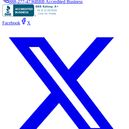
888-277-4736
BBB Accredited Business
Facebook
X