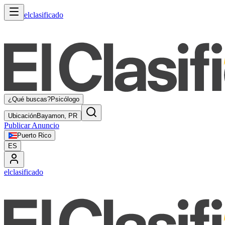
elclasificado
¿Qué buscas?
Psicólogo
Ubicación
Bayamon, PR
Publicar Anuncio
Puerto Rico
ES
elclasificado