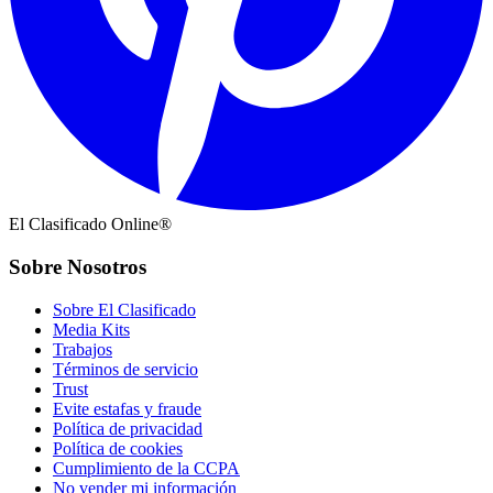
El Clasificado Online®
Sobre Nosotros
Sobre El Clasificado
Media Kits
Trabajos
Términos de servicio
Trust
Evite estafas y fraude
Política de privacidad
Política de cookies
Cumplimiento de la CCPA
No vender mi información