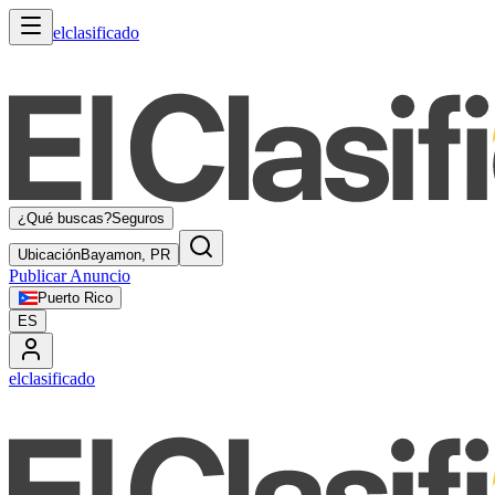
elclasificado
¿Qué buscas?
Seguros
Ubicación
Bayamon, PR
Publicar Anuncio
Puerto Rico
ES
elclasificado