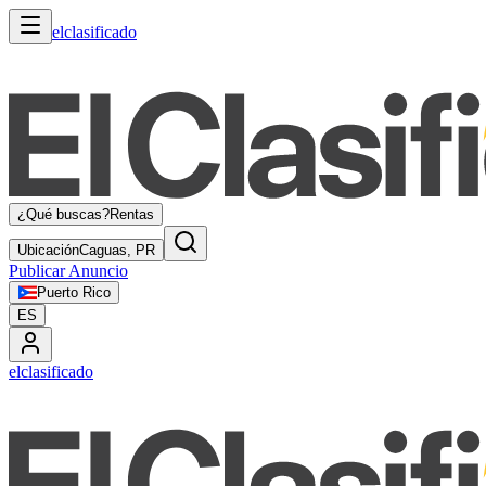
elclasificado
¿Qué buscas?
Rentas
Ubicación
Caguas, PR
Publicar Anuncio
Puerto Rico
ES
elclasificado