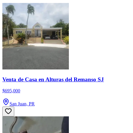
Venta de Casa en Alturas del Remanso SJ
$695,000
San Juan, PR