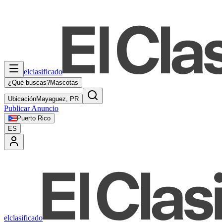
elclasificado
¿Qué buscas?
Mascotas
Ubicación
Mayaguez, PR
Publicar Anuncio
Puerto Rico
ES
elclasificado