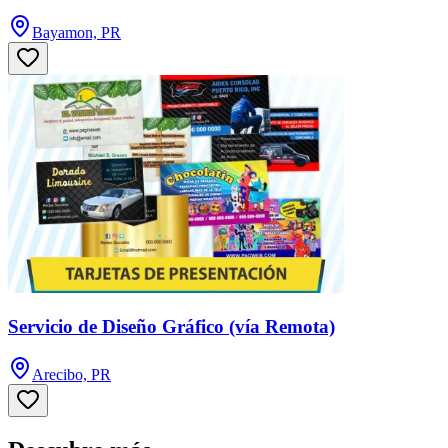
Bayamon, PR
Servicio de Diseño Gráfico (vía Remota)
Arecibo, PR