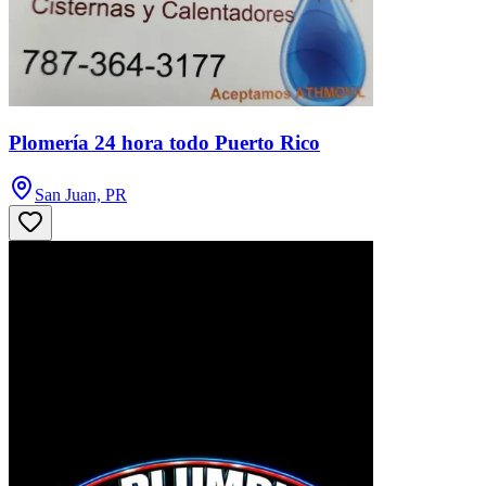
Plomería 24 hora todo Puerto Rico
San Juan, PR