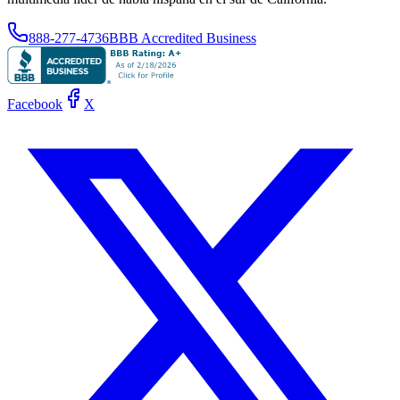
888-277-4736
BBB Accredited Business
Facebook
X