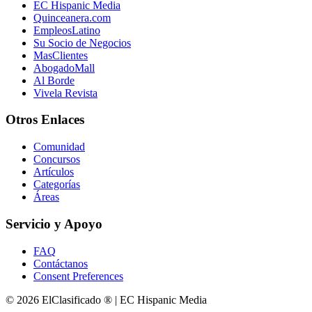
EC Hispanic Media
Quinceanera.com
EmpleosLatino
Su Socio de Negocios
MasClientes
AbogadoMall
Al Borde
Vivela Revista
Otros Enlaces
Comunidad
Concursos
Artículos
Categorías
Áreas
Servicio y Apoyo
FAQ
Contáctanos
Consent Preferences
© 2026 ElClasificado ® | EC Hispanic Media