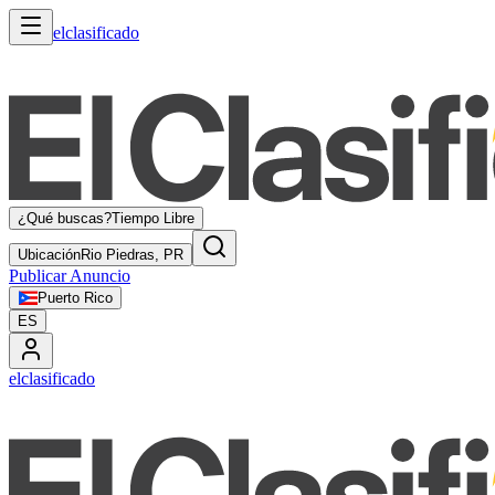
elclasificado
¿Qué buscas?
Tiempo Libre
Ubicación
Rio Piedras, PR
Publicar Anuncio
Puerto Rico
ES
elclasificado