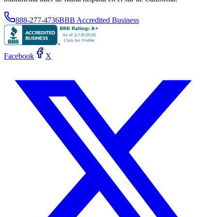
888-277-4736
BBB Accredited Business
Facebook
X