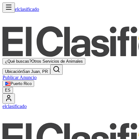
elclasificado
¿Qué buscas?
Otros Servicios de Animales
Ubicación
San Juan, PR
Publicar Anuncio
Puerto Rico
ES
elclasificado