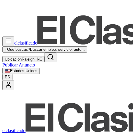
elclasificado
¿Qué buscas?
Buscar empleo, servicio, auto...
Ubicación
Raleigh, NC
Publicar Anuncio
Estados Unidos
ES
elclasificado