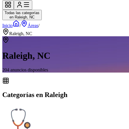
Todas las categorías
en Raleigh, NC
Inicio
/
Áreas
/
Raleigh, NC
Raleigh, NC
204
anuncios disponibles
Categorías en Raleigh