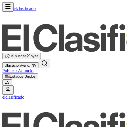
elclasificado
¿Qué buscas?
Joyas
Ubicación
Reno, NV
Publicar Anuncio
Estados Unidos
ES
elclasificado