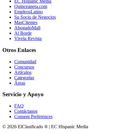
EC Hispanic Media
Quinceanera.com
EmpleosLatino
Su Socio de Negocios
MasClientes
AbogadoMall
Al Borde
Vivela Revista
Otros Enlaces
Comunidad
Concursos
Artículos
Categorías
Áreas
Servicio y Apoyo
FAQ
Contáctanos
Consent Preferences
© 2026 ElClasificado ® | EC Hispanic Media