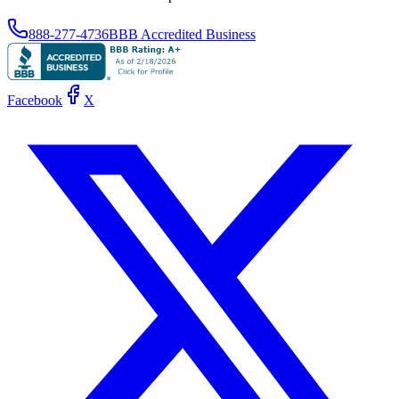
888-277-4736
BBB Accredited Business
Facebook
X