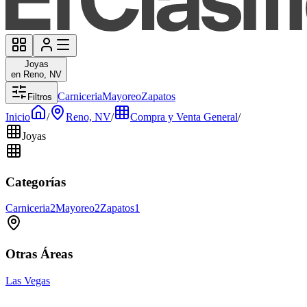
Joyas
en Reno, NV
Carniceria
Mayoreo
Zapatos
Filtros
Inicio
/
Reno, NV
/
Compra y Venta General
/
Joyas
Categorías
Carniceria
2
Mayoreo
2
Zapatos
1
Otras Áreas
Las Vegas