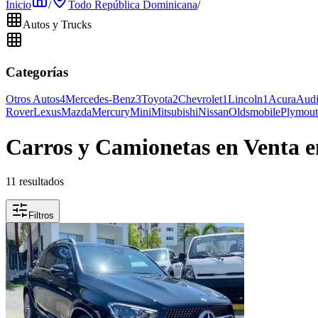
Inicio
/
Todo República Dominicana
/
Autos y Trucks
Categorías
Otros Autos
4
Mercedes-Benz
3
Toyota
2
Chevrolet
1
Lincoln
1
Acura
Aud
Rover
Lexus
Mazda
Mercury
Mini
Mitsubishi
Nissan
Oldsmobile
Plymou
Carros y Camionetas en Venta 
11 resultados
Filtros