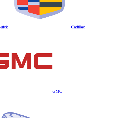
uick
Cadillac
GMC