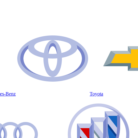
es-Benz
Toyota