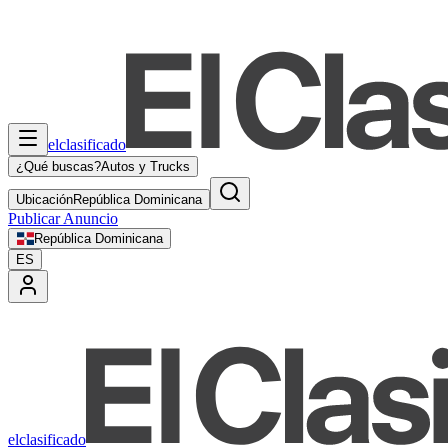
elclasificado
¿Qué buscas?
Autos y Trucks
Ubicación
República Dominicana
Publicar Anuncio
República Dominicana
ES
elclasificado