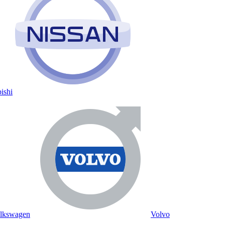
ishi
lkswagen
Volvo