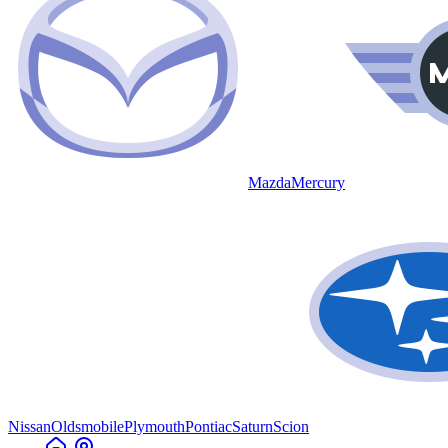
Mazda
Mercury
Nissan
Oldsmobile
Plymouth
Pontiac
Saturn
Scion