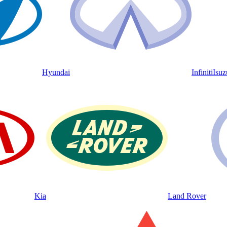
Hyundai
Infiniti
Isuz
Kia
Land Rover