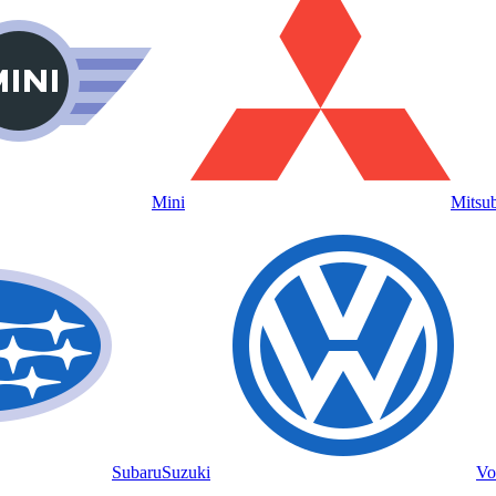
Mini
Mitsub
Subaru
Suzuki
Vo