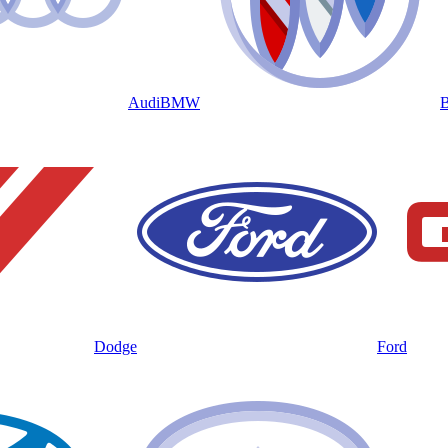
Audi
BMW
B
Dodge
Ford