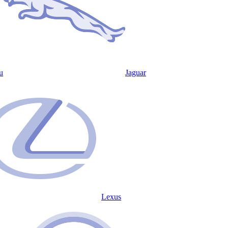
u
Jaguar
Lexus