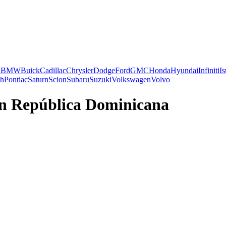
i
BMW
Buick
Cadillac
Chrysler
Dodge
Ford
GMC
Honda
Hyundai
Infiniti
I
th
Pontiac
Saturn
Scion
Subaru
Suzuki
Volkswagen
Volvo
en República Dominicana