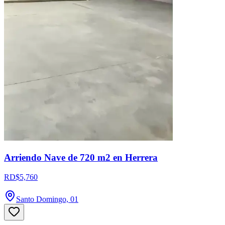
Arriendo Nave de 720 m2 en Herrera
RD$5,760
Santo Domingo, 01