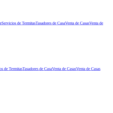
e
Servicios de Termitas
Tasadores de Casa
Venta de Casas
Venta de
os de Termitas
Tasadores de Casa
Venta de Casas
Venta de Casas