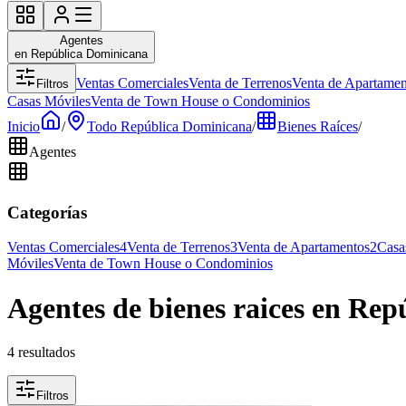
Agentes
en República Dominicana
Ventas Comerciales
Venta de Terrenos
Venta de Apartamen
Filtros
Casas Móviles
Venta de Town House o Condominios
Inicio
/
Todo República Dominicana
/
Bienes Raíces
/
Agentes
Categorías
Ventas Comerciales
4
Venta de Terrenos
3
Venta de Apartamentos
2
Casa
Móviles
Venta de Town House o Condominios
Agentes de bienes raices en Re
4 resultados
Filtros