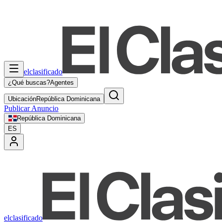
elclasificado
¿Qué buscas?
Agentes
Ubicación
República Dominicana
Publicar Anuncio
República Dominicana
ES
elclasificado