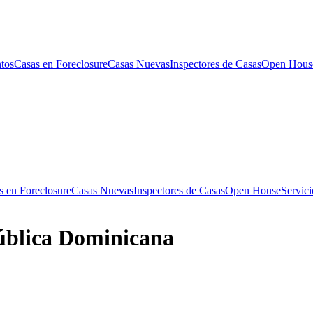
tos
Casas en Foreclosure
Casas Nuevas
Inspectores de Casas
Open Hous
s en Foreclosure
Casas Nuevas
Inspectores de Casas
Open House
Servici
pública Dominicana