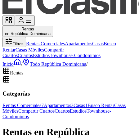
Rentas
en República Dominicana
Rentas Comerciales
Apartamentos
Casas
Busco
Filtros
Rentar
Casas Móviles
Compartir
Cuartos
Cuartos
Estudios
Townhouse-Condominios
Inicio
/
Todo República Dominicana
/
Rentas
Categorías
Rentas Comerciales
7
Apartamentos
3
Casas
1
Busco Rentar
Casas
Móviles
Compartir Cuartos
Cuartos
Estudios
Townhouse-
Condominios
Rentas en República