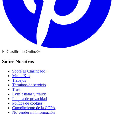
El Clasificado Online®
Sobre Nosotros
Sobre El Clasificado
Media Kits
Trabajos
Términos de servicio
Trust
Evite estafas y fraude
Política de privacidad
Política de cookies
Cumplimiento de la CCPA
No vender mi información