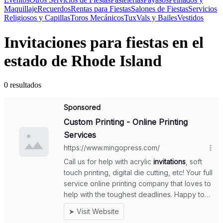
Maquillaje
Recuerdos
Rentas para Fiestas
Salones de Fiestas
Servicios
Religiosos y Capillas
Toros Mecánicos
Tux
Vals y Bailes
Vestidos
Invitaciones para fiestas en el
estado de Rhode Island
0 resultados