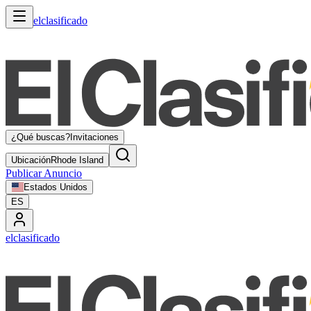
elclasificado
¿Qué buscas?
Invitaciones
Ubicación
Rhode Island
Publicar Anuncio
Estados Unidos
ES
elclasificado