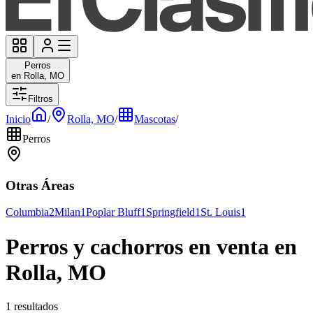
Perros
en Rolla, MO
Filtros
Inicio
/
Rolla, MO
/
Mascotas
/
Perros
Otras Áreas
Columbia
2
Milan
1
Poplar Bluff
1
Springfield
1
St. Louis
1
Perros y cachorros en venta en
Rolla, MO
1 resultados