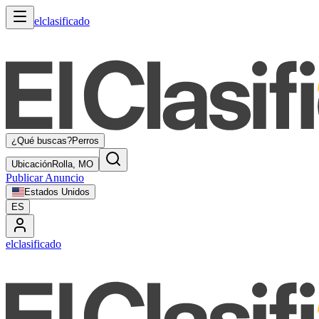
elclasificado
¿Qué buscas?
Perros
Ubicación
Rolla, MO
Publicar Anuncio
Estados Unidos
ES
elclasificado