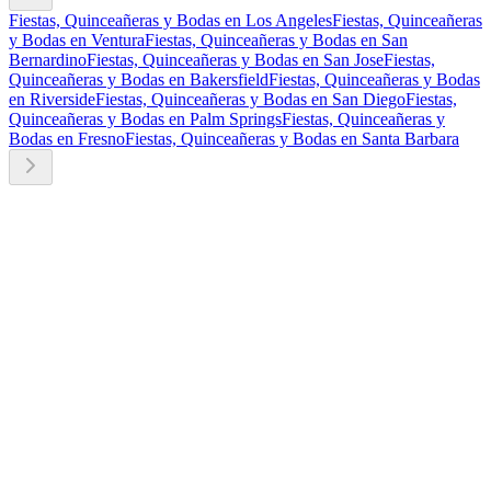
Fiestas, Quinceañeras y Bodas en Los Angeles
Fiestas, Quinceañeras
y Bodas en Ventura
Fiestas, Quinceañeras y Bodas en San
Bernardino
Fiestas, Quinceañeras y Bodas en San Jose
Fiestas,
Quinceañeras y Bodas en Bakersfield
Fiestas, Quinceañeras y Bodas
en Riverside
Fiestas, Quinceañeras y Bodas en San Diego
Fiestas,
Quinceañeras y Bodas en Palm Springs
Fiestas, Quinceañeras y
Bodas en Fresno
Fiestas, Quinceañeras y Bodas en Santa Barbara