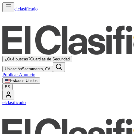
elclasificado
¿Qué buscas?
Guardias de Seguridad
Ubicación
Sacramento, CA
Publicar Anuncio
Estados Unidos
ES
elclasificado