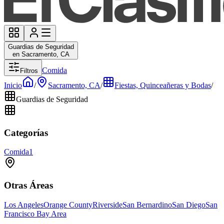
Guardias de Seguridad
en Sacramento, CA
Comida
Filtros
Inicio
/
Sacramento, CA
/
Fiestas, Quinceañeras y Bodas
/
Guardias de Seguridad
Categorías
Comida
1
Otras Áreas
Los Angeles
Orange County
Riverside
San Bernardino
San Diego
San
Francisco Bay Area