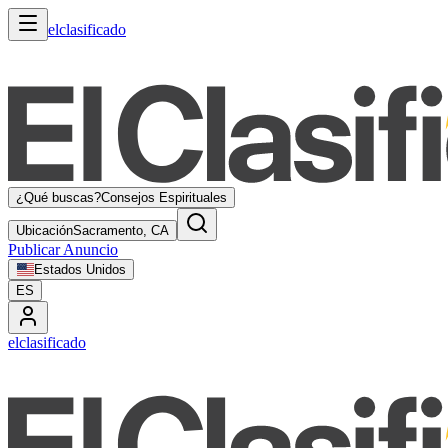
elclasificado
¿Qué buscas?
Consejos Espirituales
Ubicación
Sacramento, CA
Publicar Anuncio
Estados Unidos
ES
elclasificado