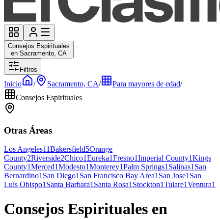
Consejos Espirituales
en Sacramento, CA
Filtros
Inicio
/
Sacramento, CA
/
Para mayores de edad
/
Consejos Espirituales
Otras Áreas
Los Angeles
11
Bakersfield
5
Orange
County
2
Riverside
2
Chico
1
Eureka
1
Fresno
1
Imperial County
1
Kings
County
1
Merced
1
Modesto
1
Monterey
1
Palm Springs
1
Salinas
1
San
Bernardino
1
San Diego
1
San Francisco Bay Area
1
San Jose
1
San
Luis Obispo
1
Santa Barbara
1
Santa Rosa
1
Stockton
1
Tulare
1
Ventura
1
Consejos Espirituales en