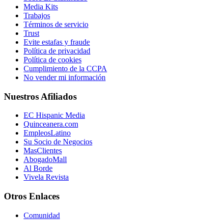
Media Kits
Trabajos
Términos de servicio
Trust
Evite estafas y fraude
Política de privacidad
Política de cookies
Cumplimiento de la CCPA
No vender mi información
Nuestros Afiliados
EC Hispanic Media
Quinceanera.com
EmpleosLatino
Su Socio de Negocios
MasClientes
AbogadoMall
Al Borde
Vivela Revista
Otros Enlaces
Comunidad