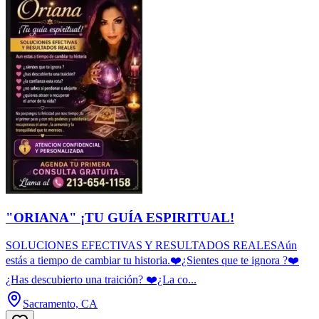
"ORIANA" ¡TU GUÍA ESPIRITUAL!
SOLUCIONES EFECTIVAS Y RESULTADOS REALESAún
estás a tiempo de cambiar tu historia.❤️¿Sientes que te ignora ?❤️
¿Has descubierto una traición? ❤️¿La co...
Sacramento, CA