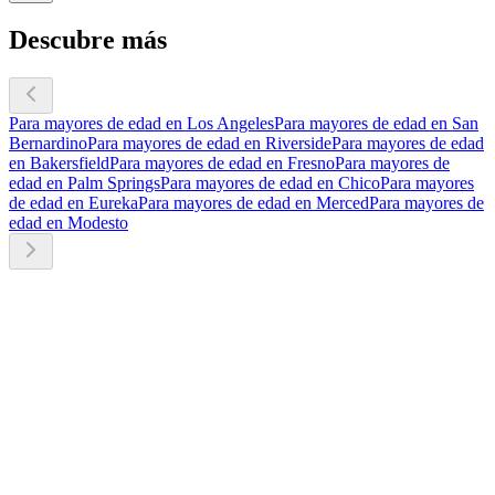
Descubre más
Para mayores de edad en Los Angeles
Para mayores de edad en San
Bernardino
Para mayores de edad en Riverside
Para mayores de edad
en Bakersfield
Para mayores de edad en Fresno
Para mayores de
edad en Palm Springs
Para mayores de edad en Chico
Para mayores
de edad en Eureka
Para mayores de edad en Merced
Para mayores de
edad en Modesto