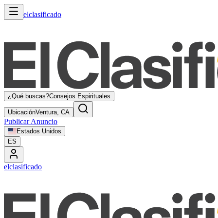
elclasificado
¿Qué buscas?
Consejos Espirituales
Ubicación
Ventura, CA
Publicar Anuncio
Estados Unidos
ES
elclasificado