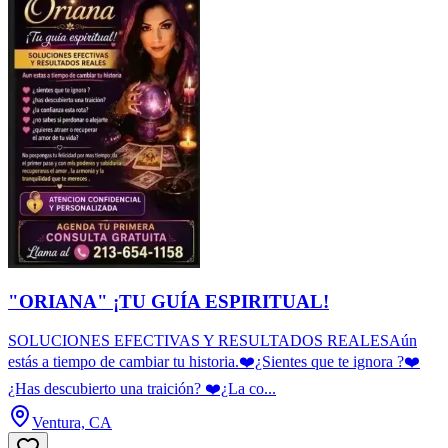
"ORIANA" ¡TU GUÍA ESPIRITUAL!
SOLUCIONES EFECTIVAS Y RESULTADOS REALESAún
estás a tiempo de cambiar tu historia.❤️¿Sientes que te ignora ?❤️
¿Has descubierto una traición? ❤️¿La co...
Ventura, CA