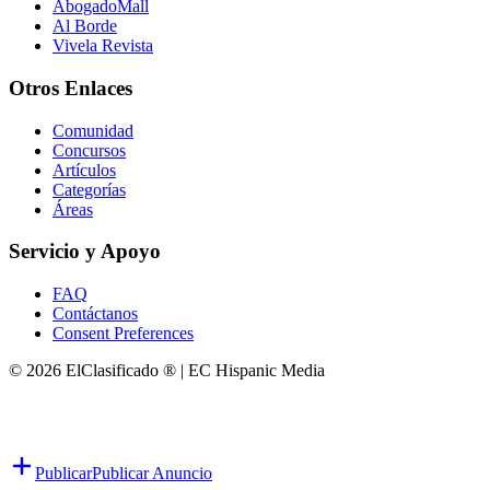
AbogadoMall
Al Borde
Vivela Revista
Otros Enlaces
Comunidad
Concursos
Artículos
Categorías
Áreas
Servicio y Apoyo
FAQ
Contáctanos
Consent Preferences
© 2026 ElClasificado ® | EC Hispanic Media
Publicar
Publicar Anuncio