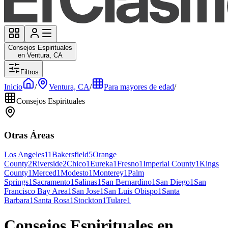
Consejos Espirituales
en Ventura, CA
Filtros
Inicio
/
Ventura, CA
/
Para mayores de edad
/
Consejos Espirituales
Otras Áreas
Los Angeles
11
Bakersfield
5
Orange
County
2
Riverside
2
Chico
1
Eureka
1
Fresno
1
Imperial County
1
Kings
County
1
Merced
1
Modesto
1
Monterey
1
Palm
Springs
1
Sacramento
1
Salinas
1
San Bernardino
1
San Diego
1
San
Francisco Bay Area
1
San Jose
1
San Luis Obispo
1
Santa
Barbara
1
Santa Rosa
1
Stockton
1
Tulare
1
Consejos Espirituales en