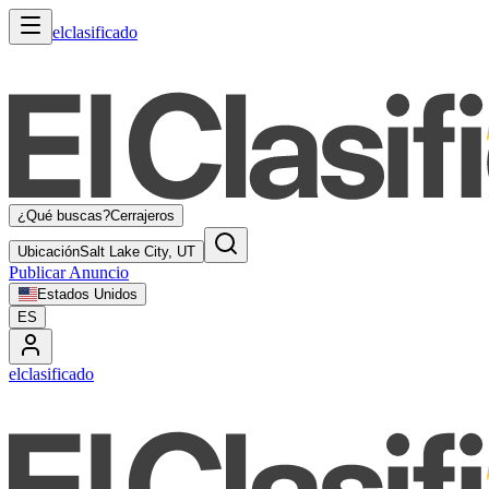
elclasificado
¿Qué buscas?
Cerrajeros
Ubicación
Salt Lake City, UT
Publicar Anuncio
Estados Unidos
ES
elclasificado