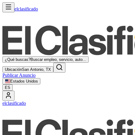
elclasificado
¿Qué buscas?
Buscar empleo, servicio, auto...
Ubicación
San Antonio, TX
Publicar Anuncio
Estados Unidos
ES
elclasificado