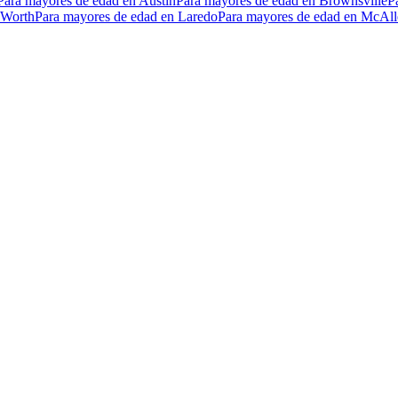
Para mayores de edad en Austin
Para mayores de edad en Brownsville
P
 Worth
Para mayores de edad en Laredo
Para mayores de edad en McAll