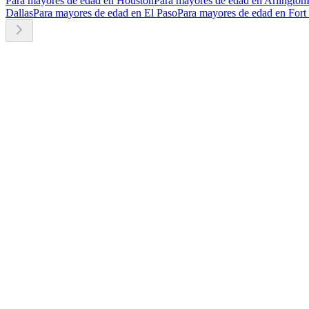
Para mayores de edad en Houston
Para mayores de edad en Arlington
Dallas
Para mayores de edad en El Paso
Para mayores de edad en Fort