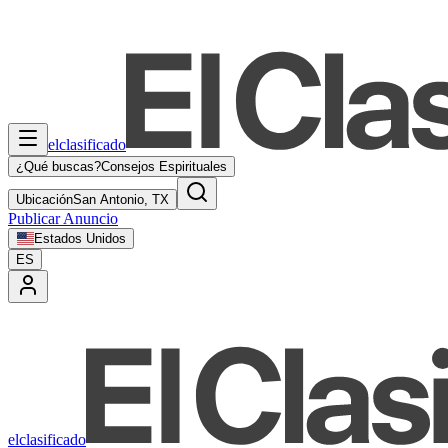
elclasificado
¿Qué buscas?
Consejos Espirituales
Ubicación
San Antonio, TX
Publicar Anuncio
Estados Unidos
ES
elclasificado