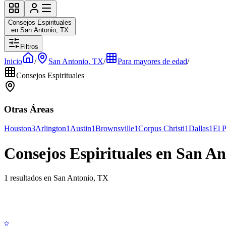
Consejos Espirituales
en San Antonio, TX
Filtros
Inicio
/
San Antonio, TX
/
Para mayores de edad
/
Consejos Espirituales
Otras Áreas
Houston
3
Arlington
1
Austin
1
Brownsville
1
Corpus Christi
1
Dallas
1
El 
Consejos Espirituales en San A
1 resultados en San Antonio, TX