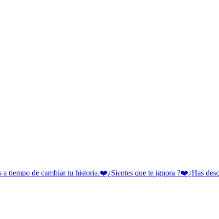
 cambiar tu historia.❤️¿Sientes que te ignora ?❤️¿Has descubie