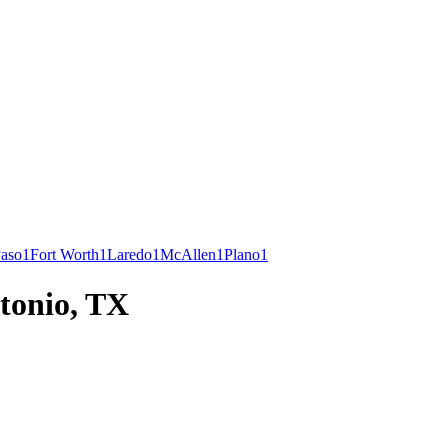
Paso
1
Fort Worth
1
Laredo
1
McAllen
1
Plano
1
ntonio, TX