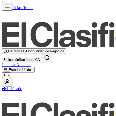
elclasificado
¿Qué buscas?
Oportunidad de Negocios
Ubicación
San Jose, CA
Publicar Anuncio
Estados Unidos
ES
elclasificado