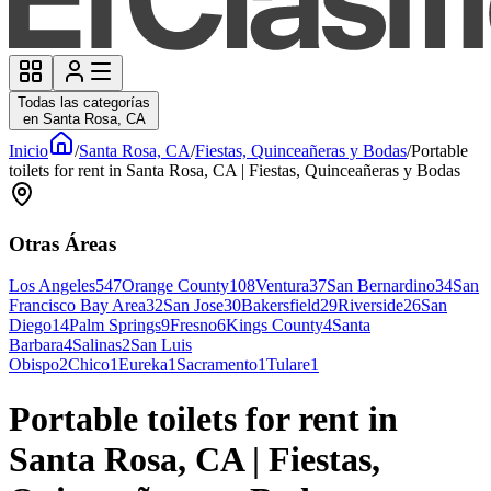
Todas las categorías
en Santa Rosa, CA
Inicio
/
Santa Rosa, CA
/
Fiestas, Quinceañeras y Bodas
/
Portable
toilets for rent in Santa Rosa, CA | Fiestas, Quinceañeras y Bodas
Otras Áreas
Los Angeles
547
Orange County
108
Ventura
37
San Bernardino
34
San
Francisco Bay Area
32
San Jose
30
Bakersfield
29
Riverside
26
San
Diego
14
Palm Springs
9
Fresno
6
Kings County
4
Santa
Barbara
4
Salinas
2
San Luis
Obispo
2
Chico
1
Eureka
1
Sacramento
1
Tulare
1
Portable toilets for rent in
Santa Rosa, CA | Fiestas,