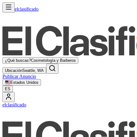
elclasificado
¿Qué buscas?
Cosmetología y Barberos
Ubicación
Seattle, WA
Publicar Anuncio
Estados Unidos
ES
elclasificado