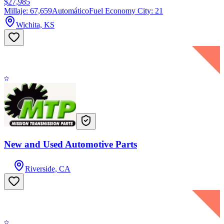
$27,985
Millaje: 67,659
Automático
Fuel Economy City: 21
Wichita, KS
New and Used Automotive Parts
Riverside, CA