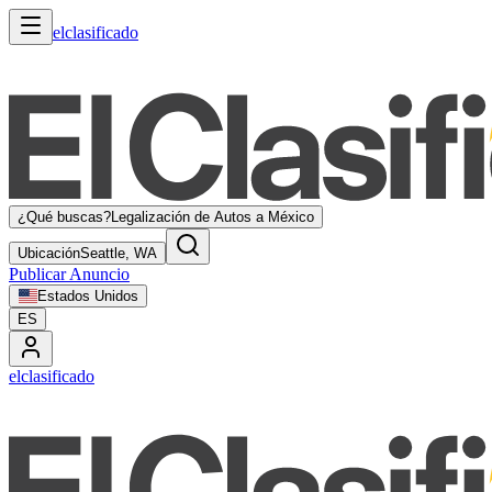
elclasificado
¿Qué buscas?
Legalización de Autos a México
Ubicación
Seattle, WA
Publicar Anuncio
Estados Unidos
ES
elclasificado