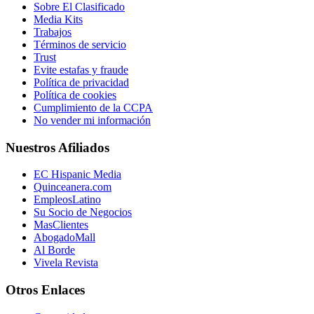
Sobre El Clasificado
Media Kits
Trabajos
Términos de servicio
Trust
Evite estafas y fraude
Política de privacidad
Política de cookies
Cumplimiento de la CCPA
No vender mi información
Nuestros Afiliados
EC Hispanic Media
Quinceanera.com
EmpleosLatino
Su Socio de Negocios
MasClientes
AbogadoMall
Al Borde
Vivela Revista
Otros Enlaces