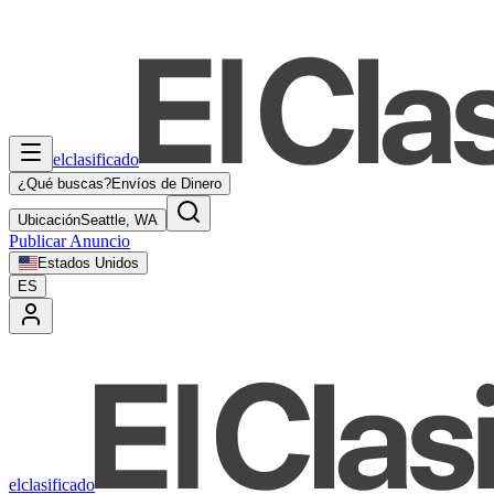
elclasificado
¿Qué buscas?
Envíos de Dinero
Ubicación
Seattle, WA
Publicar Anuncio
Estados Unidos
ES
elclasificado