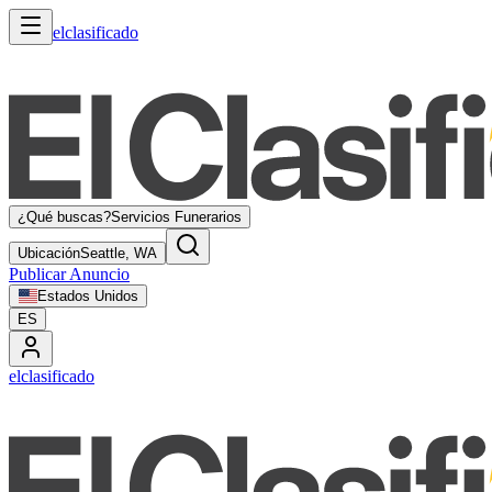
elclasificado
¿Qué buscas?
Servicios Funerarios
Ubicación
Seattle, WA
Publicar Anuncio
Estados Unidos
ES
elclasificado