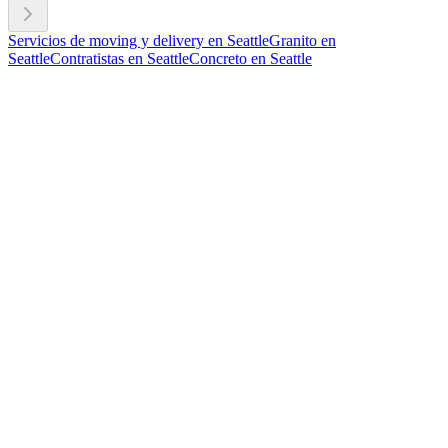
Servicios de moving y delivery en Seattle
Granito en
Seattle
Contratistas en Seattle
Concreto en Seattle