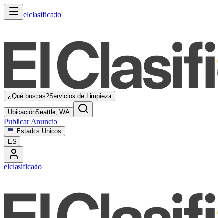
elclasificado
¿Qué buscas?
Servicios de Limpieza
Ubicación
Seattle, WA
Publicar Anuncio
Estados Unidos
ES
elclasificado