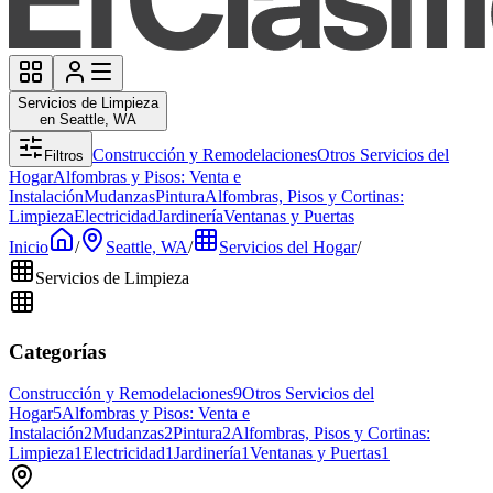
Servicios de Limpieza
en Seattle, WA
Construcción y Remodelaciones
Otros Servicios del
Filtros
Hogar
Alfombras y Pisos: Venta e
Instalación
Mudanzas
Pintura
Alfombras, Pisos y Cortinas:
Limpieza
Electricidad
Jardinería
Ventanas y Puertas
Inicio
/
Seattle, WA
/
Servicios del Hogar
/
Servicios de Limpieza
Categorías
Construcción y Remodelaciones
9
Otros Servicios del
Hogar
5
Alfombras y Pisos: Venta e
Instalación
2
Mudanzas
2
Pintura
2
Alfombras, Pisos y Cortinas:
Limpieza
1
Electricidad
1
Jardinería
1
Ventanas y Puertas
1