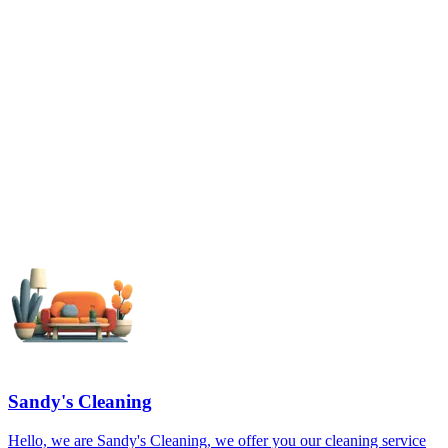
Sandy's Cleaning
Hello, we are Sandy's Cleaning, we offer you our cleaning service