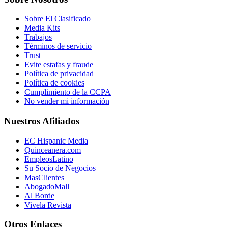
Sobre El Clasificado
Media Kits
Trabajos
Términos de servicio
Trust
Evite estafas y fraude
Política de privacidad
Política de cookies
Cumplimiento de la CCPA
No vender mi información
Nuestros Afiliados
EC Hispanic Media
Quinceanera.com
EmpleosLatino
Su Socio de Negocios
MasClientes
AbogadoMall
Al Borde
Vivela Revista
Otros Enlaces