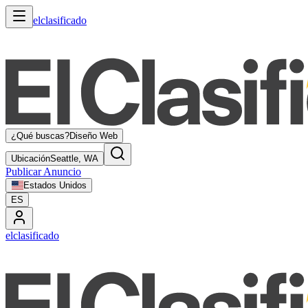
elclasificado
¿Qué buscas?
Diseño Web
Ubicación
Seattle, WA
Publicar Anuncio
Estados Unidos
ES
elclasificado