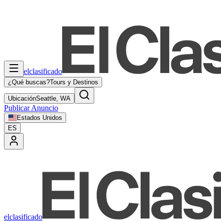
elclasificado
¿Qué buscas?
Tours y Destinos
Ubicación
Seattle, WA
Publicar Anuncio
Estados Unidos
ES
elclasificado