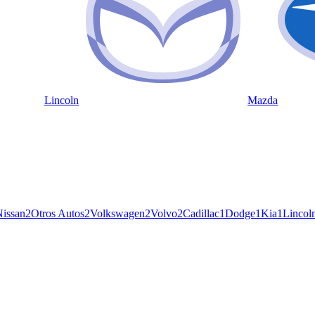
Lincoln
Mazda
Nissan
2
Otros Autos
2
Volkswagen
2
Volvo
2
Cadillac
1
Dodge
1
Kia
1
Lincol