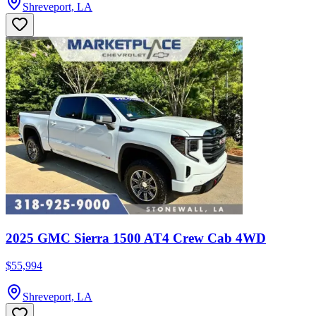
Shreveport, LA
2025 GMC Sierra 1500 AT4 Crew Cab 4WD
$55,994
Shreveport, LA