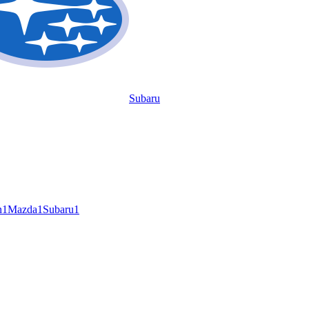
Subaru
n
1
Mazda
1
Subaru
1