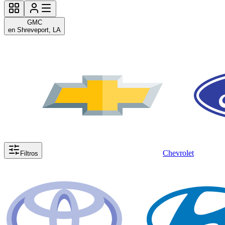
GMC
en Shreveport, LA
Chevrolet
Filtros