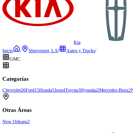
Kia
Inicio
/
Shreveport, LA
/
Autos y Trucks
/
GMC
Categorías
Chevrolet
26
Ford
15
Honda
5
Jeep
4
Toyota
3
Hyundai
2
Mercedes-Benz
2
Otras Áreas
New Orleans
2