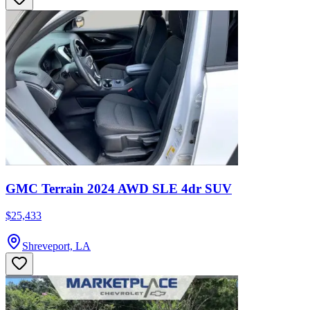
GMC Terrain 2024 AWD SLE 4dr SUV
$25,433
Shreveport, LA