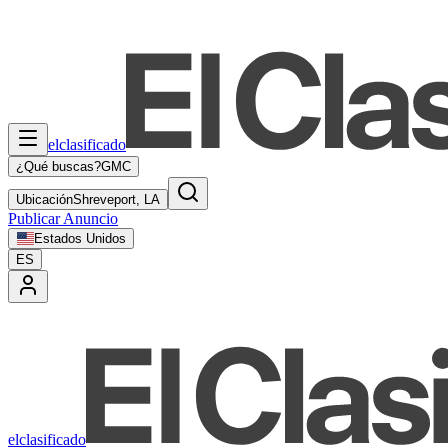
elclasificado
¿Qué buscas?
GMC
Ubicación
Shreveport, LA
Publicar Anuncio
Estados Unidos
ES
elclasificado