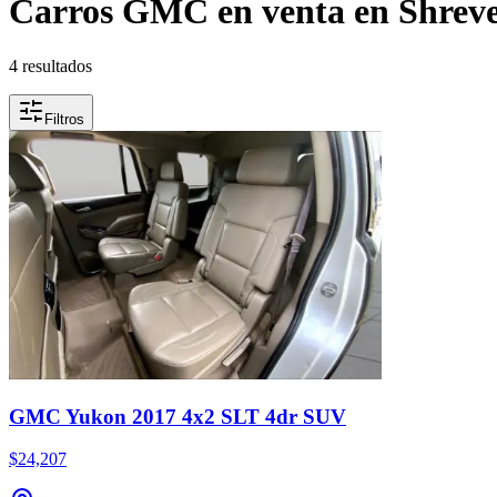
Carros GMC en venta en Shrev
4 resultados
Filtros
GMC Yukon 2017 4x2 SLT 4dr SUV
$24,207