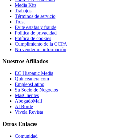
Media Kits
Trabajos
Términos de servicio
Trust
Evite estafas y fraude
Política de privacidad
Política de cookies
Cumplimiento de la CCPA
No vender mi información
Nuestros Afiliados
EC Hispanic Media
Quinceanera.com
EmpleosLatino
Su Socio de Negocios
MasClientes
AbogadoMall
Al Borde
Vivela Revista
Otros Enlaces
Comunidad