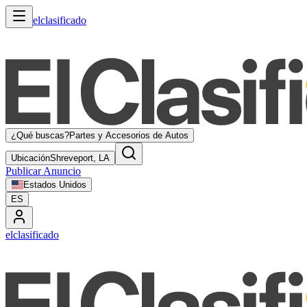
elclasificado
¿Qué buscas?
Partes y Accesorios de Autos
Ubicación
Shreveport, LA
Publicar Anuncio
Estados Unidos
ES
elclasificado