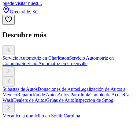
puede visitar nuest...
Greenville, SC
Descubre más
Servicio Automotriz en Charleston
Servicio Automotriz en
Columbia
Servicio Automotriz en Greenville
Subastas de Autos
Donaciones de Autos
Legalización de Autos a
México
Reparación de Autos
Autos Para Junk
Cambio de Aceite
Car
Wash
Dealers de Autos
Grúas de Auto
Inspeccion de Smog
Mecanico a domicilio en South Carolina