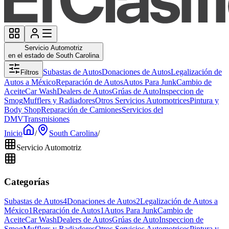
Servicio Automotriz
en el estado de South Carolina
Subastas de Autos
Donaciones de Autos
Legalización de
Filtros
Autos a México
Reparación de Autos
Autos Para Junk
Cambio de
Aceite
Car Wash
Dealers de Autos
Grúas de Auto
Inspeccion de
Smog
Mufflers y Radiadores
Otros Servicios Automotrices
Pintura y
Body Shop
Reparación de Camiones
Servicios del
DMV
Transmisiones
Inicio
/
South Carolina
/
Servicio Automotriz
Categorías
Subastas de Autos
4
Donaciones de Autos
2
Legalización de Autos a
México
1
Reparación de Autos
1
Autos Para Junk
Cambio de
Aceite
Car Wash
Dealers de Autos
Grúas de Auto
Inspeccion de
Smog
Mufflers y Radiadores
Otros Servicios Automotrices
Pintura y