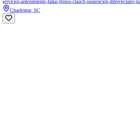
servicios,antenimiento,fallas,frenos,clauch,suspención,diferenciales,star
Charleston, SC