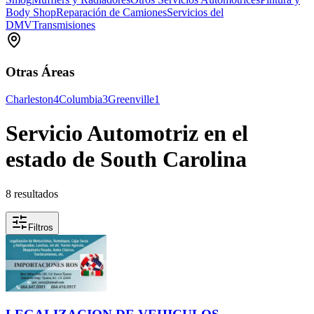
Body Shop
Reparación de Camiones
Servicios del
DMV
Transmisiones
Otras Áreas
Charleston
4
Columbia
3
Greenville
1
Servicio Automotriz en el
estado de South Carolina
8 resultados
Filtros