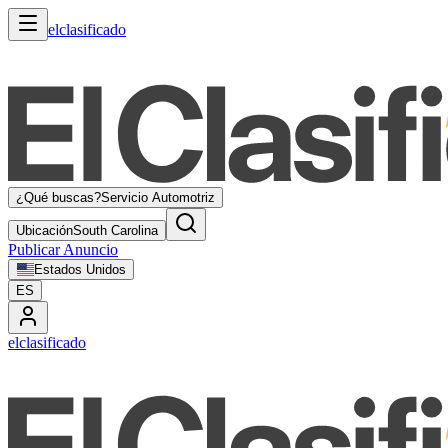
elclasificado
¿Qué buscas?
Servicio Automotriz
Ubicación
South Carolina
Publicar Anuncio
Estados Unidos
ES
elclasificado