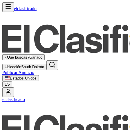
elclasificado
¿Qué buscas?
Ganado
Ubicación
South Dakota
Publicar Anuncio
Estados Unidos
ES
elclasificado