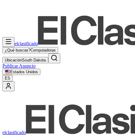
elclasificado
¿Qué buscas?
Computadoras
Ubicación
South Dakota
Publicar Anuncio
Estados Unidos
ES
elclasificado