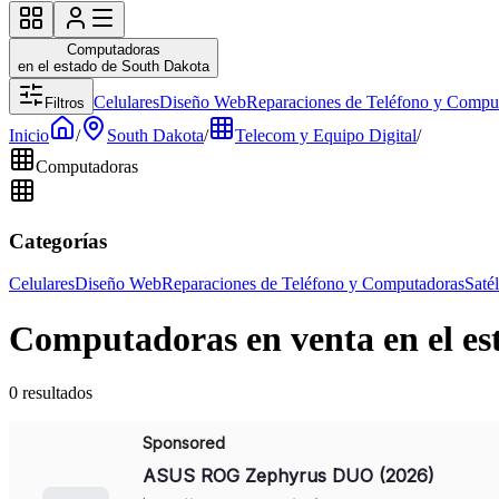
Computadoras
en el estado de South Dakota
Celulares
Diseño Web
Reparaciones de Teléfono y Compu
Filtros
Inicio
/
South Dakota
/
Telecom y Equipo Digital
/
Computadoras
Categorías
Celulares
Diseño Web
Reparaciones de Teléfono y Computadoras
Satél
Computadoras en venta en el es
0 resultados