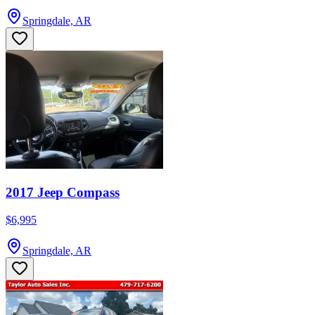
Springdale, AR
2017 Jeep Compass
$6,995
Springdale, AR