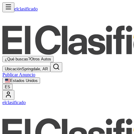
elclasificado
¿Qué buscas?
Otros Autos
Ubicación
Springdale, AR
Publicar Anuncio
Estados Unidos
ES
elclasificado