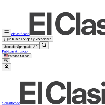
elclasificado
¿Qué buscas?
Viajes y Vacaciones
Ubicación
Springdale, AR
Publicar Anuncio
Estados Unidos
ES
elclasificado