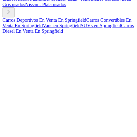
Gris usados
Nissan - Plata usados
Carros Deportivos En Venta En Springfield
Carros Convertibles En
Venta En Springfield
Vans en Springfield
SUVs en Springfield
Carros
Diesel En Venta En Springfield