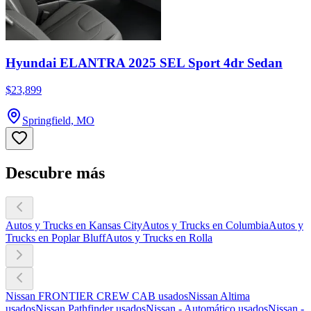
Hyundai ELANTRA 2025 SEL Sport 4dr Sedan
$23,899
Springfield, MO
Descubre más
Autos y Trucks en Kansas City
Autos y Trucks en Columbia
Autos y
Trucks en Poplar Bluff
Autos y Trucks en Rolla
Nissan FRONTIER CREW CAB usados
Nissan Altima
usados
Nissan Pathfinder usados
Nissan - Automático usados
Nissan -