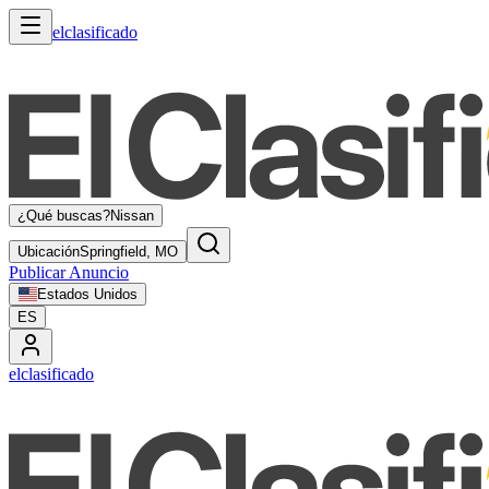
elclasificado
¿Qué buscas?
Nissan
Ubicación
Springfield, MO
Publicar Anuncio
Estados Unidos
ES
elclasificado