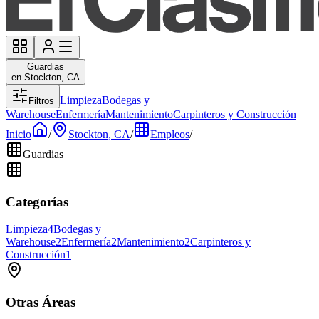
Guardias
en Stockton, CA
Limpieza
Bodegas y
Filtros
Warehouse
Enfermería
Mantenimiento
Carpinteros y Construcción
Inicio
/
Stockton, CA
/
Empleos
/
Guardias
Categorías
Limpieza
4
Bodegas y
Warehouse
2
Enfermería
2
Mantenimiento
2
Carpinteros y
Construcción
1
Otras Áreas