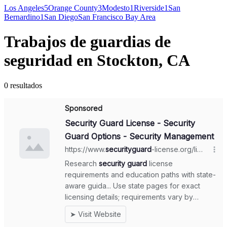
Los Angeles
5
Orange County
3
Modesto
1
Riverside
1
San
Bernardino
1
San Diego
San Francisco Bay Area
Trabajos de guardias de
seguridad en Stockton, CA
0 resultados