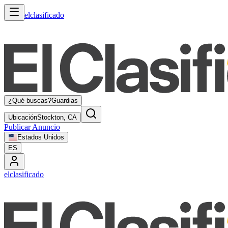
elclasificado
¿Qué buscas?
Guardias
Ubicación
Stockton, CA
Publicar Anuncio
Estados Unidos
ES
elclasificado