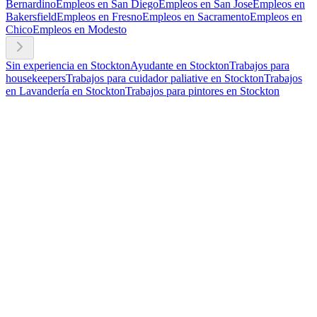
Bernardino
Empleos en San Diego
Empleos en San Jose
Empleos en
Bakersfield
Empleos en Fresno
Empleos en Sacramento
Empleos en
Chico
Empleos en Modesto
Sin experiencia en Stockton
Ayudante en Stockton
Trabajos para
housekeepers
Trabajos para cuidador paliative en Stockton
Trabajos
en Lavandería en Stockton
Trabajos para pintores en Stockton