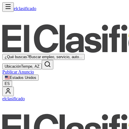
elclasificado
¿Qué buscas?
Buscar empleo, servicio, auto...
Ubicación
Tempe, AZ
Publicar Anuncio
Estados Unidos
ES
elclasificado