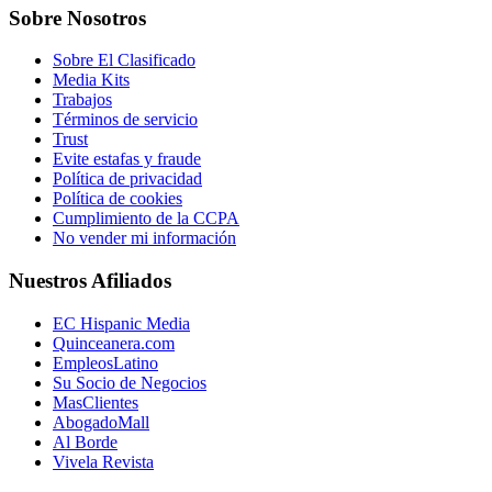
Sobre Nosotros
Sobre El Clasificado
Media Kits
Trabajos
Términos de servicio
Trust
Evite estafas y fraude
Política de privacidad
Política de cookies
Cumplimiento de la CCPA
No vender mi información
Nuestros Afiliados
EC Hispanic Media
Quinceanera.com
EmpleosLatino
Su Socio de Negocios
MasClientes
AbogadoMall
Al Borde
Vivela Revista