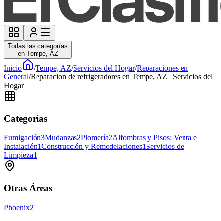
Todas las categorías
en Tempe, AZ
Inicio
/
Tempe, AZ
/
Servicios del Hogar
/
Reparaciones en
General
/
Reparacion de refrigeradores en Tempe, AZ | Servicios del
Hogar
Categorías
Fumigación
3
Mudanzas
2
Plomería
2
Alfombras y Pisos: Venta e
Instalación
1
Construcción y Remodelaciones
1
Servicios de
Limpieza
1
Otras Áreas
Phoenix
2