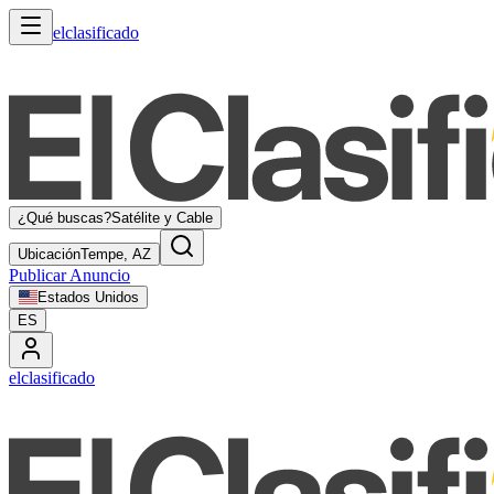
elclasificado
¿Qué buscas?
Satélite y Cable
Ubicación
Tempe, AZ
Publicar Anuncio
Estados Unidos
ES
elclasificado