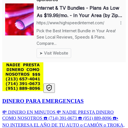
DINERO PARA EMERGENCIAS
💸 DINERO EN MINUTOS 💸 NADIE PRESTA DINERO
COMO NOSOTROS ☎️ (714) 391-0673 ☎️ (951) 889-8096 ☎️•
NO INTERESA EL AÑO DE TU AUTO o CAMIÓN o TROKA,