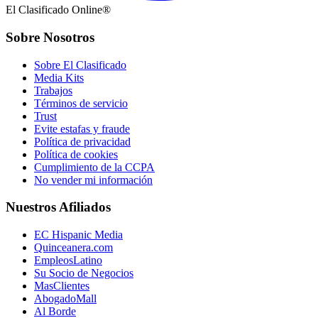
El Clasificado Online®
Sobre Nosotros
Sobre El Clasificado
Media Kits
Trabajos
Términos de servicio
Trust
Evite estafas y fraude
Política de privacidad
Política de cookies
Cumplimiento de la CCPA
No vender mi información
Nuestros Afiliados
EC Hispanic Media
Quinceanera.com
EmpleosLatino
Su Socio de Negocios
MasClientes
AbogadoMall
Al Borde