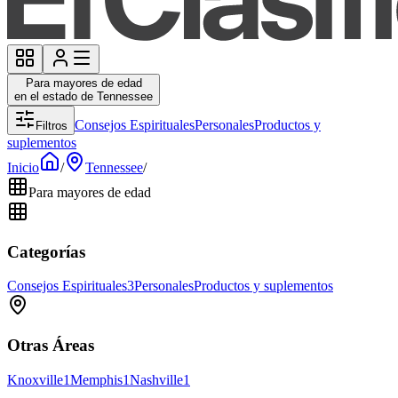
Para mayores de edad
en el estado de Tennessee
Consejos Espirituales
Personales
Productos y
Filtros
suplementos
Inicio
/
Tennessee
/
Para mayores de edad
Categorías
Consejos Espirituales
3
Personales
Productos y suplementos
Otras Áreas
Knoxville
1
Memphis
1
Nashville
1