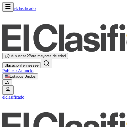
elclasificado
¿Qué buscas?
Para mayores de edad
Ubicación
Tennessee
Publicar Anuncio
Estados Unidos
ES
elclasificado