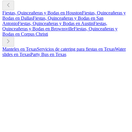
Fiestas, Quinceañeras y Bodas en Houston
Fiestas, Quinceañeras y
Bodas en Dallas
Fiestas, Quinceañeras y Bodas en San
Antonio
Fiestas, Quinceañeras y Bodas en Austin
Fiestas,
Quinceañeras y Bodas en Brownsville
Fiestas, Quinceañeras y
Bodas en Corpus Christi
Manteles en Texas
Servicios de catering para fiestas en Texas
Water
slides en Texas
Party Bus en Texas