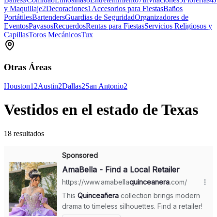
y Maquillaje
2
Decoraciones
1
Accesorios para Fiestas
Baños
Portátiles
Bartenders
Guardias de Seguridad
Organizadores de
Eventos
Payasos
Recuerdos
Rentas para Fiestas
Servicios Religiosos y
Capillas
Toros Mecánicos
Tux
Otras Áreas
Houston
12
Austin
2
Dallas
2
San Antonio
2
Vestidos en el estado de Texas
18 resultados