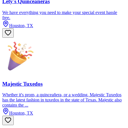
Lety's Quinceaneras
We have everything you need to make your special event hassle
free.
Houston, TX
Majestic Tuxedos
Whether it's prom, a quinceañera, or a wedding, Majestic Tuxedos
has the latest fashion in tuxedos in the state of Texas. Majestic also
contains the ...
Houston, TX