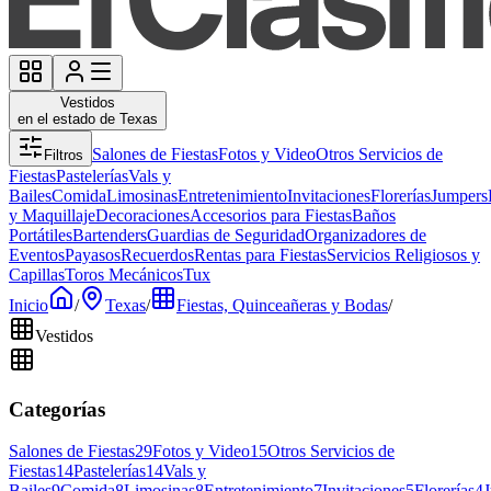
Vestidos
en el estado de Texas
Salones de Fiestas
Fotos y Video
Otros Servicios de
Filtros
Fiestas
Pastelerías
Vals y
Bailes
Comida
Limosinas
Entretenimiento
Invitaciones
Florerías
Jumpers
y Maquillaje
Decoraciones
Accesorios para Fiestas
Baños
Portátiles
Bartenders
Guardias de Seguridad
Organizadores de
Eventos
Payasos
Recuerdos
Rentas para Fiestas
Servicios Religiosos y
Capillas
Toros Mecánicos
Tux
Inicio
/
Texas
/
Fiestas, Quinceañeras y Bodas
/
Vestidos
Categorías
Salones de Fiestas
29
Fotos y Video
15
Otros Servicios de
Fiestas
14
Pastelerías
14
Vals y
Bailes
9
Comida
8
Limosinas
8
Entretenimiento
7
Invitaciones
5
Florerías
4