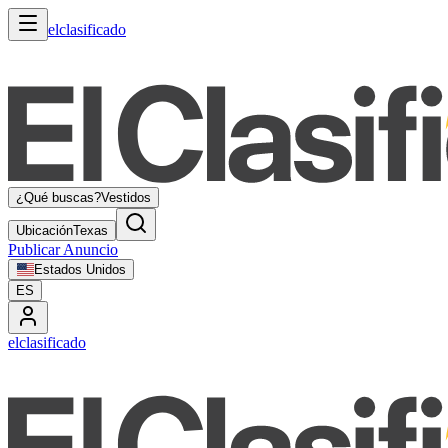
elclasificado
¿Qué buscas?
Vestidos
Ubicación
Texas
Publicar Anuncio
Estados Unidos
ES
elclasificado