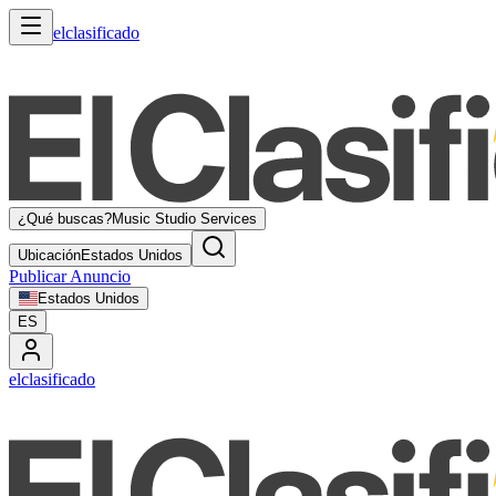
elclasificado
¿Qué buscas?
Music Studio Services
Ubicación
Estados Unidos
Publicar Anuncio
Estados Unidos
ES
elclasificado