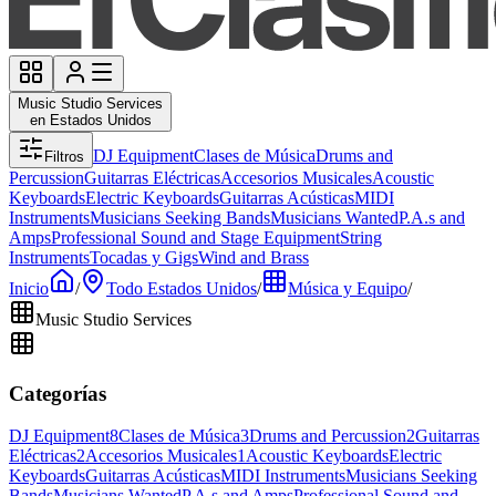
Music Studio Services
en Estados Unidos
DJ Equipment
Clases de Música
Drums and
Filtros
Percussion
Guitarras Eléctricas
Accesorios Musicales
Acoustic
Keyboards
Electric Keyboards
Guitarras Acústicas
MIDI
Instruments
Musicians Seeking Bands
Musicians Wanted
P.A.s and
Amps
Professional Sound and Stage Equipment
String
Instruments
Tocadas y Gigs
Wind and Brass
Inicio
/
Todo Estados Unidos
/
Música y Equipo
/
Music Studio Services
Categorías
DJ Equipment
8
Clases de Música
3
Drums and Percussion
2
Guitarras
Eléctricas
2
Accesorios Musicales
1
Acoustic Keyboards
Electric
Keyboards
Guitarras Acústicas
MIDI Instruments
Musicians Seeking
Bands
Musicians Wanted
P.A.s and Amps
Professional Sound and