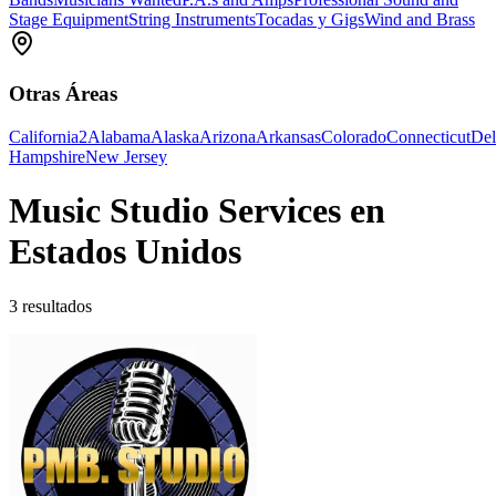
Stage Equipment
String Instruments
Tocadas y Gigs
Wind and Brass
Otras Áreas
California
2
Alabama
Alaska
Arizona
Arkansas
Colorado
Connecticut
Del
Hampshire
New Jersey
Music Studio Services en
Estados Unidos
3 resultados