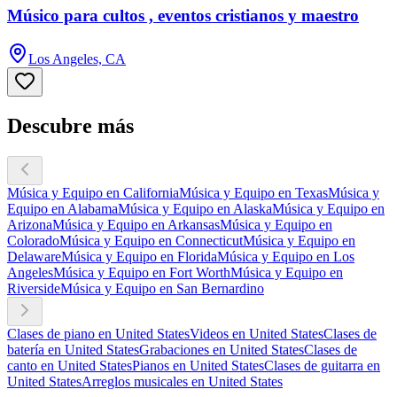
Músico para cultos , eventos cristianos y maestro
Los Angeles, CA
Descubre más
Música y Equipo en California
Música y Equipo en Texas
Música y
Equipo en Alabama
Música y Equipo en Alaska
Música y Equipo en
Arizona
Música y Equipo en Arkansas
Música y Equipo en
Colorado
Música y Equipo en Connecticut
Música y Equipo en
Delaware
Música y Equipo en Florida
Música y Equipo en Los
Angeles
Música y Equipo en Fort Worth
Música y Equipo en
Riverside
Música y Equipo en San Bernardino
Clases de piano en United States
Videos en United States
Clases de
batería en United States
Grabaciones en United States
Clases de
canto en United States
Pianos en United States
Clases de guitarra en
United States
Arreglos musicales en United States