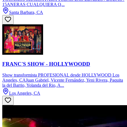
15ANERAS CUALQUIERA Q...
Santa Barbara, CA
FRANC'S SHOW - HOLLYWOODD
Show transformista PROFESIONAL desde HOLLYWOOD Los
Angeles, CAJuan Gabriel, Vicente Fernández, Yeni Rivera, Paquita
la del Barrio, Yolanda del Rio, A...
Los Angeles, CA