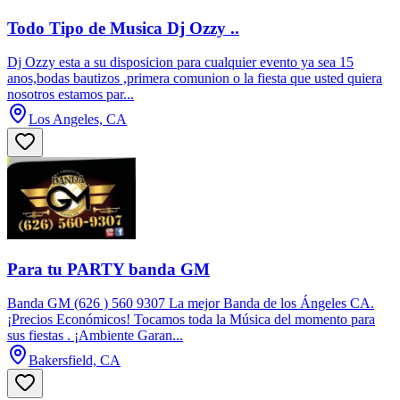
Todo Tipo de Musica Dj Ozzy ..
Dj Ozzy esta a su disposicion para cualquier evento ya sea 15
anos,bodas bautizos ,primera comunion o la fiesta que usted quiera
nosotros estamos par...
Los Angeles, CA
Para tu PARTY banda GM
Banda GM (626 ) 560 9307 La mejor Banda de los Ángeles CA.
¡Precios Económicos! Tocamos toda la Música del momento para
sus fiestas . ¡Ambiente Garan...
Bakersfield, CA