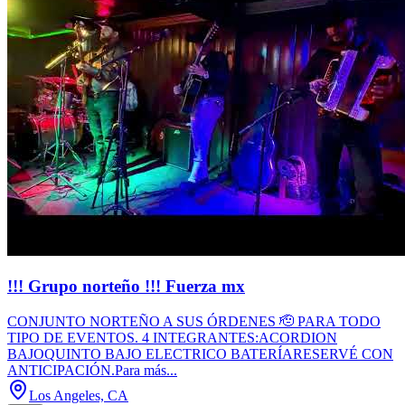
!!! Grupo norteño !!! Fuerza mx
CONJUNTO NORTEÑO A SUS ÓRDENES 🫡 PARA TODO
TIPO DE EVENTOS. 4 INTEGRANTES:ACORDION
BAJOQUINTO BAJO ELECTRICO BATERÍARESERVÉ CON
ANTICIPACIÓN.Para más...
Los Angeles, CA