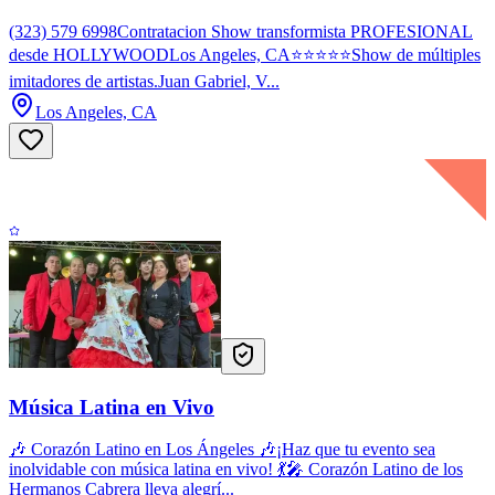
(323) 579 6998Contratacion Show transformista PROFESIONAL
desde HOLLYWOODLos Angeles, CA⭐⭐⭐⭐⭐Show de múltiples
imitadores de artistas.Juan Gabriel, V...
Los Angeles, CA
Música Latina en Vivo
🎶 Corazón Latino en Los Ángeles 🎶¡Haz que tu evento sea
inolvidable con música latina en vivo! 💃🎤 Corazón Latino de los
Hermanos Cabrera lleva alegrí...