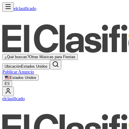
elclasificado
¿Qué buscas?
Otras Músicas para Fiestas
Ubicación
Estados Unidos
Publicar Anuncio
Estados Unidos
ES
elclasificado