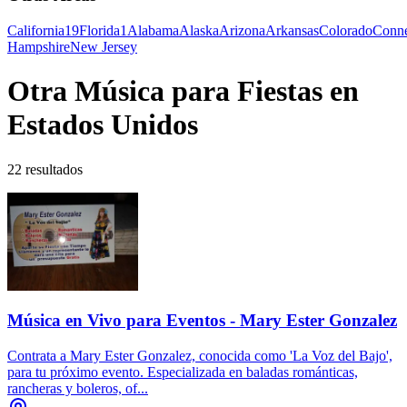
California
19
Florida
1
Alabama
Alaska
Arizona
Arkansas
Colorado
Conne
Hampshire
New Jersey
Otra Música para Fiestas en
Estados Unidos
22 resultados
Música en Vivo para Eventos - Mary Ester Gonzalez
Contrata a Mary Ester Gonzalez, conocida como 'La Voz del Bajo',
para tu próximo evento. Especializada en baladas románticas,
rancheras y boleros, of...