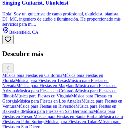
Singing Guitarist, Ukuleleist
Hola! Soy un guitarrista de canto profesional, ukuleleist, pianista,
DJ, MC, ingeniero de audio e iluminación. He proporcionado mis
servicios para mi...
Bakersfield, CA
Descubre más
Música para Fiestas en California
Música para Fiestas en
Florida
Música para Fiestas en Texas
Música para Fiestas en
Nevada
Música para Fiestas en Maryland
Música para Fiestas en
Arizona
Música para Fiestas en Colorado
Música para Fiestas en
Illinois
Música para Fiestas en Virginia
Música para Fiestas en
Georgia
Música para Fiestas en Los Angeles
Música para Fiestas en
Ventura
Música para Fiestas en Riverside
Música para Fiestas en
Bakersfield
Música para Fiestas en San Bernardino
Música para
Fiestas en Fresno
Música para Fiestas en Santa Barbara
Música para
Fiestas en Palm Springs
Música para Fiestas en Tulare
Música para
Fiestas en San Diego