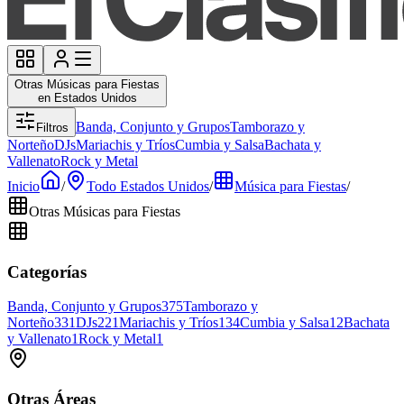
Otras Músicas para Fiestas
en Estados Unidos
Banda, Conjunto y Grupos
Tamborazo y
Filtros
Norteño
DJs
Mariachis y Tríos
Cumbia y Salsa
Bachata y
Vallenato
Rock y Metal
Inicio
/
Todo Estados Unidos
/
Música para Fiestas
/
Otras Músicas para Fiestas
Categorías
Banda, Conjunto y Grupos
375
Tamborazo y
Norteño
331
DJs
221
Mariachis y Tríos
134
Cumbia y Salsa
12
Bachata
y Vallenato
1
Rock y Metal
1
Otras Áreas