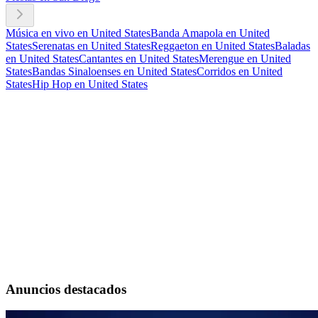
Música en vivo en United States
Banda Amapola en United
States
Serenatas en United States
Reggaeton en United States
Baladas
en United States
Cantantes en United States
Merengue en United
States
Bandas Sinaloenses en United States
Corridos en United
States
Hip Hop en United States
Anuncios destacados